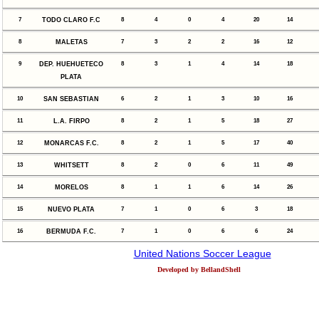
7
TODO CLARO F.C
8
4
0
4
20
14
8
MALETAS
7
3
2
2
16
12
9
DEP. HUEHUETECO
8
3
1
4
14
18
PLATA
10
SAN SEBASTIAN
6
2
1
3
10
16
11
L.A. FIRPO
8
2
1
5
18
27
12
MONARCAS F.C.
8
2
1
5
17
40
13
WHITSETT
8
2
0
6
11
49
14
MORELOS
8
1
1
6
14
26
15
NUEVO PLATA
7
1
0
6
3
18
16
BERMUDA F.C.
7
1
0
6
6
24
United Nations Soccer League
Developed by BellandShell