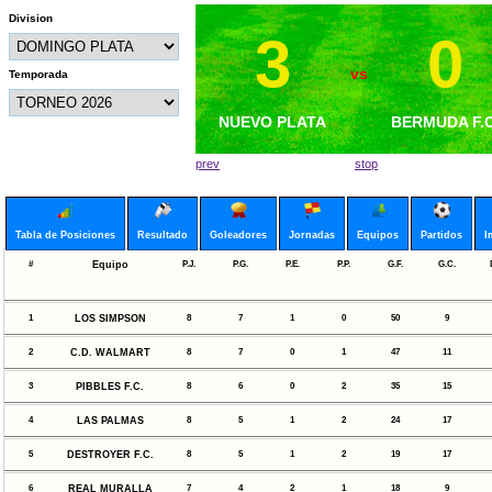
Division
3
3
0
0
vs
vs
Temporada
DEP. HUEHUETECO
NUEVO PLATA
BERMUDA F.C
NUEVO PLAT
PLATA
prev
stop
Tabla de Posiciones
Resultado
Goleadores
Jornadas
Equipos
Partidos
I
#
Equipo
P.J.
P.G.
P.E.
P.P.
G.F.
G.C.
1
LOS SIMPSON
8
7
1
0
50
9
2
C.D. WALMART
8
7
0
1
47
11
3
PIBBLES F.C.
8
6
0
2
35
15
4
LAS PALMAS
8
5
1
2
24
17
5
DESTROYER F.C.
8
5
1
2
19
17
6
REAL MURALLA
7
4
2
1
18
9