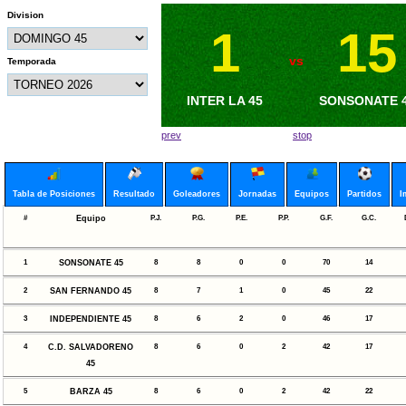
Division
1
1
15
6
vs
vs
Temporada
METAPAN 45
INTER LA 45
SONSONATE 
BARZA 45
prev
stop
Tabla de Posiciones
Resultado
Goleadores
Jornadas
Equipos
Partidos
I
#
Equipo
P.J.
P.G.
P.E.
P.P.
G.F.
G.C.
1
SONSONATE 45
8
8
0
0
70
14
2
SAN FERNANDO 45
8
7
1
0
45
22
3
INDEPENDIENTE 45
8
6
2
0
46
17
4
C.D. SALVADORENO
8
6
0
2
42
17
45
5
BARZA 45
8
6
0
2
42
22