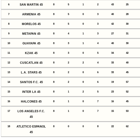
6
SAN MARTIN 45
8
5
1
2
43
25
7
ARMENIA 45
8
5
0
3
40
28
8
MORELOS 45
8
5
0
3
42
30
9
METAPAN 45
8
4
1
3
27
31
10
GUAYAPA 45
8
3
1
4
40
30
11
KZAK 45
8
3
0
5
34
42
12
CUSCATLAN 45
8
2
2
4
33
40
13
L.A. STARS 45
8
2
0
6
33
45
14
SANTOS F.C. 45
8
2
0
6
19
57
15
INTER LA 45
8
1
2
5
23
52
16
HALCONES 45
8
1
0
7
16
45
17
LOS ANGELES F.C.
8
1
0
7
15
53
45
18
ATLETICO ESPANOL
8
0
0
8
22
62
45