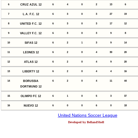
6
CRUZ AZUL 12
6
4
0
2
13
6
7
L.A. F.C. 12
6
3
0
3
27
19
8
UNITED F.C. 12
6
3
0
3
17
12
9
VALLEY F.C. 12
6
3
0
3
9
8
10
SIFAS 12
6
2
1
3
9
14
11
LEONES 12
6
2
0
4
30
20
12
ATLAS 12
6
2
0
4
9
20
13
LIBERTY 12
6
2
0
4
4
16
14
BORUSSIA
6
2
0
4
11
44
DORTMUND 12
15
OLIMPO FC 12
6
1
0
5
3
37
16
NUEVO 12
6
0
0
6
0
18
United Nations Soccer League
Developed by BellandShell