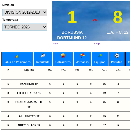
Division
1
3
8
0
vs
vs
Temporada
CRUZ AZUL 12
BORUSSIA
UNITED F.C. 
L.A. F.C. 12
DORTMUND 12
prev
stop
Tabla de Posiciones
Resultado
Goleadores
Jornadas
Equipos
Partidos
I
#
Equipo
P.J.
P.G.
P.E.
P.P.
G.F.
G.C.
1
PANDITAS 12
6
5
1
0
26
4
2
LITTLE BARZA 12
6
5
0
1
30
7
3
GUADALAJARA F.C.
6
5
0
1
21
10
12
4
ALL UNITED 12
6
4
0
2
26
11
5
NHFC BLACK 12
6
4
0
2
17
6