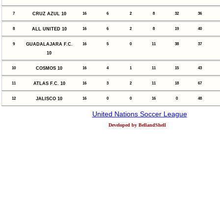
7
CRUZ AZUL 10
16
6
2
8
32
36
8
ALL UNITED 10
16
6
2
8
19
40
9
GUADALAJARA F.C.
16
5
0
11
38
37
10
10
COSMOS 10
16
4
1
11
15
43
11
ATLAS F.C. 10
16
3
2
11
18
67
12
JALISCO 10
16
0
0
16
0
48
United Nations Soccer League
Developed by BellandShell