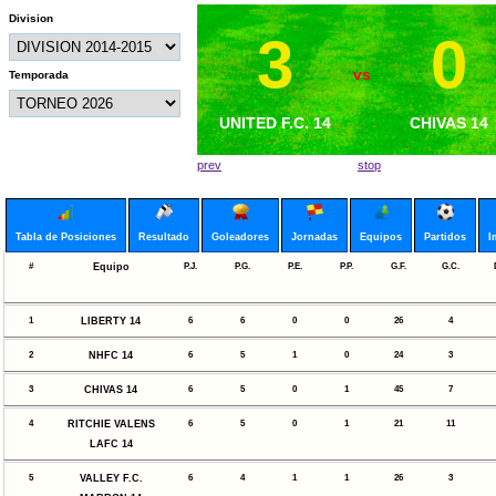
Division
3
0
0
3
vs
vs
Temporada
UNITED F.C. 14
PORTUGAL 14
LIBERTY 14
CHIVAS 14
prev
stop
Tabla de Posiciones
Resultado
Goleadores
Jornadas
Equipos
Partidos
I
#
Equipo
P.J.
P.G.
P.E.
P.P.
G.F.
G.C.
1
LIBERTY 14
6
6
0
0
26
4
2
NHFC 14
6
5
1
0
24
3
3
CHIVAS 14
6
5
0
1
45
7
4
RITCHIE VALENS
6
5
0
1
21
11
LAFC 14
5
VALLEY F.C.
6
4
1
1
26
3