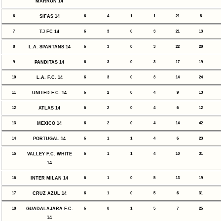
MARRON 14
6
SIFAS 14
6
4
1
1
21
8
7
TJ FC 14
6
3
0
3
21
13
8
L.A. SPARTANS 14
6
3
0
3
22
20
9
PANDITAS 14
6
3
0
3
17
19
10
L.A. F.C. 14
6
3
0
3
14
24
11
UNITED F.C. 14
6
2
0
4
9
13
12
ATLAS 14
6
2
0
4
6
12
13
MEXICO 14
6
2
0
4
14
42
14
PORTUGAL 14
6
1
1
4
6
23
15
VALLEY F.C. WHITE
6
1
1
4
10
31
14
16
INTER MILAN 14
6
1
0
5
13
19
17
CRUZ AZUL 14
6
1
0
5
6
31
18
GUADALAJARA F.C.
6
0
1
5
7
25
14