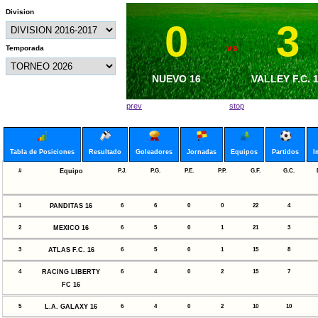
Division
0
3
11
3
vs
vs
Temporada
GUADALAJARA F.C.
NUEVO 16
SYLMAR COYO
VALLEY F.C. 
16
16
prev
stop
Tabla de Posiciones
Resultado
Goleadores
Jornadas
Equipos
Partidos
I
#
Equipo
P.J.
P.G.
P.E.
P.P.
G.F.
G.C.
1
PANDITAS 16
6
6
0
0
22
4
2
MEXICO 16
6
5
0
1
21
3
3
ATLAS F.C. 16
6
5
0
1
15
8
4
RACING LIBERTY
6
4
0
2
15
7
FC 16
5
L.A. GALAXY 16
6
4
0
2
10
10