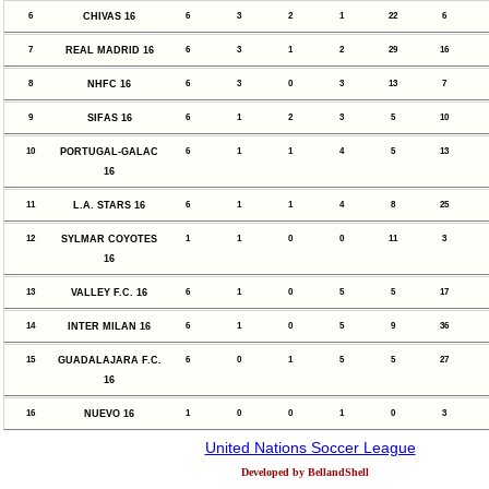
6
CHIVAS 16
6
3
2
1
22
6
7
REAL MADRID 16
6
3
1
2
29
16
8
NHFC 16
6
3
0
3
13
7
9
SIFAS 16
6
1
2
3
5
10
10
PORTUGAL-GALAC
6
1
1
4
5
13
16
11
L.A. STARS 16
6
1
1
4
8
25
12
SYLMAR COYOTES
1
1
0
0
11
3
16
13
VALLEY F.C. 16
6
1
0
5
5
17
14
INTER MILAN 16
6
1
0
5
9
36
15
GUADALAJARA F.C.
6
0
1
5
5
27
16
16
NUEVO 16
1
0
0
1
0
3
United Nations Soccer League
Developed by BellandShell