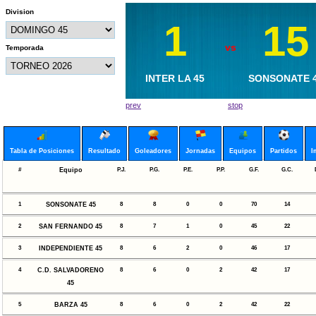
Division
1
1
15
6
vs
vs
Temporada
METAPAN 45
INTER LA 45
SONSONATE 
BARZA 45
prev
stop
Tabla de Posiciones
Resultado
Goleadores
Jornadas
Equipos
Partidos
I
#
Equipo
P.J.
P.G.
P.E.
P.P.
G.F.
G.C.
1
SONSONATE 45
8
8
0
0
70
14
2
SAN FERNANDO 45
8
7
1
0
45
22
3
INDEPENDIENTE 45
8
6
2
0
46
17
4
C.D. SALVADORENO
8
6
0
2
42
17
45
5
BARZA 45
8
6
0
2
42
22