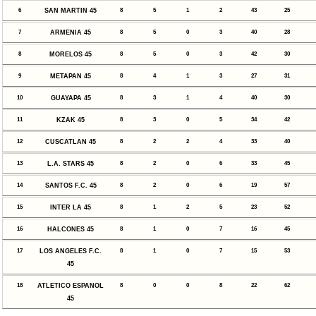
6
SAN MARTIN 45
8
5
1
2
43
25
7
ARMENIA 45
8
5
0
3
40
28
8
MORELOS 45
8
5
0
3
42
30
9
METAPAN 45
8
4
1
3
27
31
10
GUAYAPA 45
8
3
1
4
40
30
11
KZAK 45
8
3
0
5
34
42
12
CUSCATLAN 45
8
2
2
4
33
40
13
L.A. STARS 45
8
2
0
6
33
45
14
SANTOS F.C. 45
8
2
0
6
19
57
15
INTER LA 45
8
1
2
5
23
52
16
HALCONES 45
8
1
0
7
16
45
17
LOS ANGELES F.C.
8
1
0
7
15
53
45
18
ATLETICO ESPANOL
8
0
0
8
22
62
45