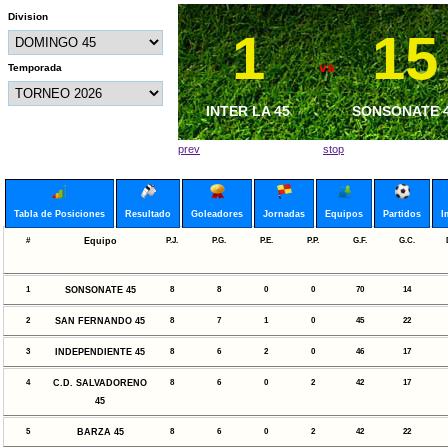
Division
1
1
15
6
vs
vs
Temporada
METAPAN 45
INTER LA 45
SONSONATE 
BARZA 45
prev
stop
Tabla de Posiciones
Resultado
Goleadores
Jornadas
Equipos
Partidos
I
#
Equipo
P.J.
P.G.
P.E.
P.P.
G.F.
G.C.
1
SONSONATE 45
8
8
0
0
70
14
2
SAN FERNANDO 45
8
7
1
0
45
22
3
INDEPENDIENTE 45
8
6
2
0
46
17
4
C.D. SALVADORENO
8
6
0
2
42
17
45
5
BARZA 45
8
6
0
2
42
22