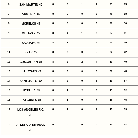
6
SAN MARTIN 45
8
5
1
2
43
25
7
ARMENIA 45
8
5
0
3
40
28
8
MORELOS 45
8
5
0
3
42
30
9
METAPAN 45
8
4
1
3
27
31
10
GUAYAPA 45
8
3
1
4
40
30
11
KZAK 45
8
3
0
5
34
42
12
CUSCATLAN 45
8
2
2
4
33
40
13
L.A. STARS 45
8
2
0
6
33
45
14
SANTOS F.C. 45
8
2
0
6
19
57
15
INTER LA 45
8
1
2
5
23
52
16
HALCONES 45
8
1
0
7
16
45
17
LOS ANGELES F.C.
8
1
0
7
15
53
45
18
ATLETICO ESPANOL
8
0
0
8
22
62
45