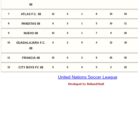
08
7
ATLAS F.C. 08
12
3
1
8
19
34
8
PANDITAS 08
6
2
1
3
10
11
9
NUEVO 08
10
2
1
7
9
26
10
GUADALAJARA F.C.
6
2
0
4
12
18
08
11
FRANCIA 08
15
5
2
8
25
32
12
CITY BOYS FC 08
5
0
0
5
2
22
United Nations Soccer League
Developed by BellandShell