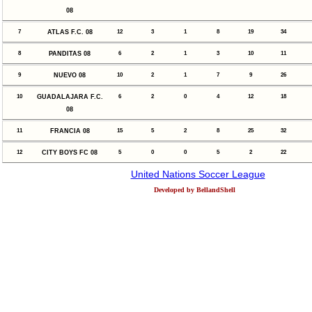
08
7
ATLAS F.C. 08
12
3
1
8
19
34
8
PANDITAS 08
6
2
1
3
10
11
9
NUEVO 08
10
2
1
7
9
26
10
GUADALAJARA F.C.
6
2
0
4
12
18
08
11
FRANCIA 08
15
5
2
8
25
32
12
CITY BOYS FC 08
5
0
0
5
2
22
United Nations Soccer League
Developed by BellandShell