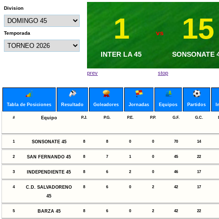
Division
1
1
15
6
vs
vs
Temporada
METAPAN 45
INTER LA 45
SONSONATE 
BARZA 45
prev
stop
Tabla de Posiciones
Resultado
Goleadores
Jornadas
Equipos
Partidos
I
#
Equipo
P.J.
P.G.
P.E.
P.P.
G.F.
G.C.
1
SONSONATE 45
8
8
0
0
70
14
2
SAN FERNANDO 45
8
7
1
0
45
22
3
INDEPENDIENTE 45
8
6
2
0
46
17
4
C.D. SALVADORENO
8
6
0
2
42
17
45
5
BARZA 45
8
6
0
2
42
22