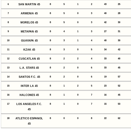
6
SAN MARTIN 45
8
5
1
2
43
25
7
ARMENIA 45
8
5
0
3
40
28
8
MORELOS 45
8
5
0
3
42
30
9
METAPAN 45
8
4
1
3
27
31
10
GUAYAPA 45
8
3
1
4
40
30
11
KZAK 45
8
3
0
5
34
42
12
CUSCATLAN 45
8
2
2
4
33
40
13
L.A. STARS 45
8
2
0
6
33
45
14
SANTOS F.C. 45
8
2
0
6
19
57
15
INTER LA 45
8
1
2
5
23
52
16
HALCONES 45
8
1
0
7
16
45
17
LOS ANGELES F.C.
8
1
0
7
15
53
45
18
ATLETICO ESPANOL
8
0
0
8
22
62
45