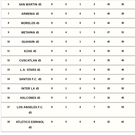
6
SAN MARTIN 45
8
5
1
2
43
25
7
ARMENIA 45
8
5
0
3
40
28
8
MORELOS 45
8
5
0
3
42
30
9
METAPAN 45
8
4
1
3
27
31
10
GUAYAPA 45
8
3
1
4
40
30
11
KZAK 45
8
3
0
5
34
42
12
CUSCATLAN 45
8
2
2
4
33
40
13
L.A. STARS 45
8
2
0
6
33
45
14
SANTOS F.C. 45
8
2
0
6
19
57
15
INTER LA 45
8
1
2
5
23
52
16
HALCONES 45
8
1
0
7
16
45
17
LOS ANGELES F.C.
8
1
0
7
15
53
45
18
ATLETICO ESPANOL
8
0
0
8
22
62
45