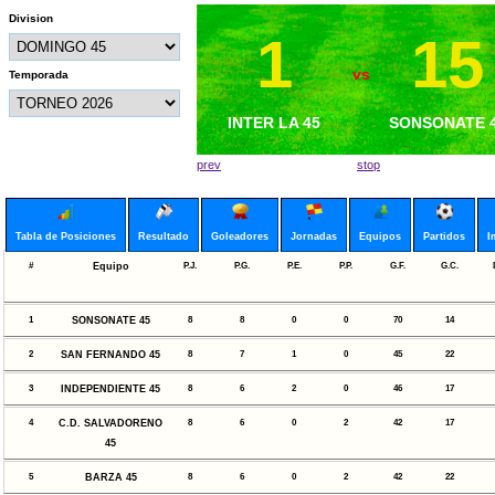
Division
1
1
15
6
vs
vs
Temporada
METAPAN 45
INTER LA 45
SONSONATE 
BARZA 45
prev
stop
Tabla de Posiciones
Resultado
Goleadores
Jornadas
Equipos
Partidos
I
#
Equipo
P.J.
P.G.
P.E.
P.P.
G.F.
G.C.
1
SONSONATE 45
8
8
0
0
70
14
2
SAN FERNANDO 45
8
7
1
0
45
22
3
INDEPENDIENTE 45
8
6
2
0
46
17
4
C.D. SALVADORENO
8
6
0
2
42
17
45
5
BARZA 45
8
6
0
2
42
22