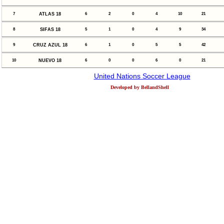
7
ATLAS 18
6
2
0
4
10
21
8
SIFAS 18
5
1
0
4
9
34
9
CRUZ AZUL 18
6
1
0
5
5
42
10
NUEVO 18
6
0
0
6
0
21
United Nations Soccer League
Developed by BellandShell