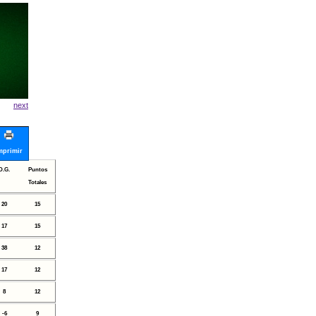
next
mprimir
D.G.
Puntos
Totales
20
15
17
15
38
12
17
12
8
12
-6
9