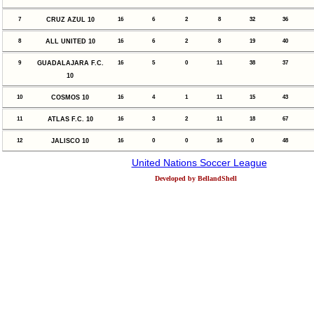
7
CRUZ AZUL 10
16
6
2
8
32
36
8
ALL UNITED 10
16
6
2
8
19
40
9
GUADALAJARA F.C.
16
5
0
11
38
37
10
10
COSMOS 10
16
4
1
11
15
43
11
ATLAS F.C. 10
16
3
2
11
18
67
12
JALISCO 10
16
0
0
16
0
48
United Nations Soccer League
Developed by BellandShell