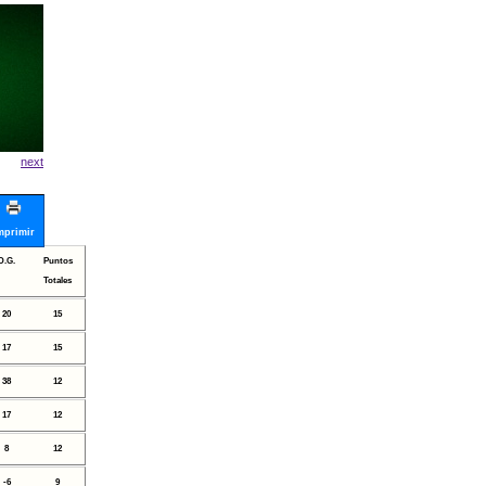
next
mprimir
D.G.
Puntos
Totales
20
15
17
15
38
12
17
12
8
12
-6
9