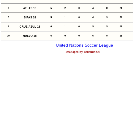
7
ATLAS 18
6
2
0
4
10
21
8
SIFAS 18
5
1
0
4
9
34
9
CRUZ AZUL 18
6
1
0
5
5
42
10
NUEVO 18
6
0
0
6
0
21
United Nations Soccer League
Developed by BellandShell