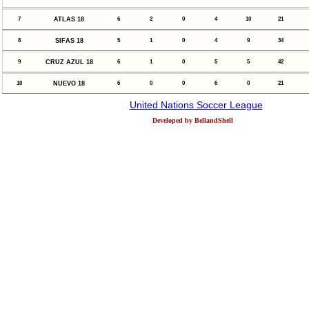
7
ATLAS 18
6
2
0
4
10
21
8
SIFAS 18
5
1
0
4
9
34
9
CRUZ AZUL 18
6
1
0
5
5
42
10
NUEVO 18
6
0
0
6
0
21
United Nations Soccer League
Developed by BellandShell