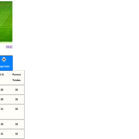
next
mprimir
D.G.
Puntos
Totales
22
16
23
15
11
15
15
12
11
12