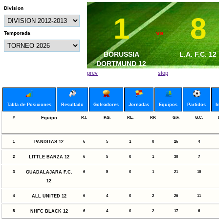
Division
1
8
vs
Temporada
BORUSSIA
L.A. F.C. 12
DORTMUND 12
prev
stop
Tabla de Posiciones
Resultado
Goleadores
Jornadas
Equipos
Partidos
I
#
Equipo
P.J.
P.G.
P.E.
P.P.
G.F.
G.C.
1
PANDITAS 12
6
5
1
0
26
4
2
LITTLE BARZA 12
6
5
0
1
30
7
3
GUADALAJARA F.C.
6
5
0
1
21
10
12
4
ALL UNITED 12
6
4
0
2
26
11
5
NHFC BLACK 12
6
4
0
2
17
6