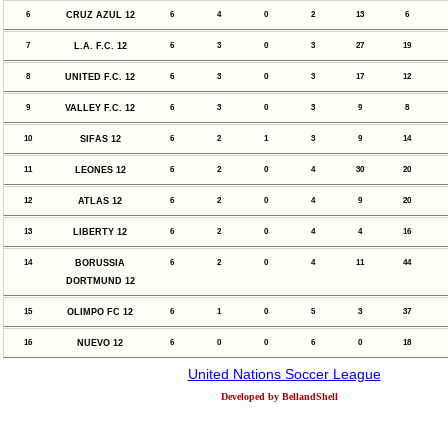
6
CRUZ AZUL 12
6
4
0
2
13
6
7
L.A. F.C. 12
6
3
0
3
27
19
8
UNITED F.C. 12
6
3
0
3
17
12
9
VALLEY F.C. 12
6
3
0
3
9
8
10
SIFAS 12
6
2
1
3
9
14
11
LEONES 12
6
2
0
4
30
20
12
ATLAS 12
6
2
0
4
9
20
13
LIBERTY 12
6
2
0
4
4
16
14
BORUSSIA
6
2
0
4
11
44
DORTMUND 12
15
OLIMPO FC 12
6
1
0
5
3
37
16
NUEVO 12
6
0
0
6
0
18
United Nations Soccer League
Developed by BellandShell