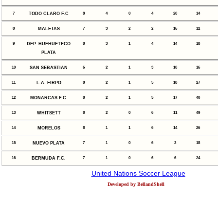
7
TODO CLARO F.C
8
4
0
4
20
14
8
MALETAS
7
3
2
2
16
12
9
DEP. HUEHUETECO
8
3
1
4
14
18
PLATA
10
SAN SEBASTIAN
6
2
1
3
10
16
11
L.A. FIRPO
8
2
1
5
18
27
12
MONARCAS F.C.
8
2
1
5
17
40
13
WHITSETT
8
2
0
6
11
49
14
MORELOS
8
1
1
6
14
26
15
NUEVO PLATA
7
1
0
6
3
18
16
BERMUDA F.C.
7
1
0
6
6
24
United Nations Soccer League
Developed by BellandShell