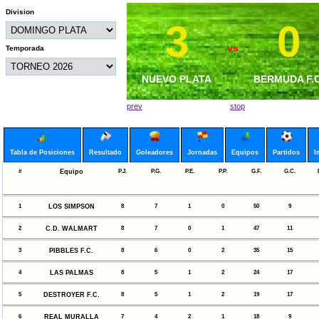
Division
3
3
0
0
vs
vs
Temporada
DEP. HUEHUETECO
NUEVO PLATA
BERMUDA F.C
NUEVO PLAT
PLATA
prev
stop
Tabla de Posiciones
Resultado
Goleadores
Jornadas
Equipos
Partidos
I
#
Equipo
P.J.
P.G.
P.E.
P.P.
G.F.
G.C.
1
LOS SIMPSON
8
7
1
0
50
9
2
C.D. WALMART
8
7
0
1
47
11
3
PIBBLES F.C.
8
6
0
2
35
15
4
LAS PALMAS
8
5
1
2
24
17
5
DESTROYER F.C.
8
5
1
2
19
17
6
REAL MURALLA
7
4
2
1
18
9