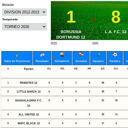
Division
1
3
8
0
vs
vs
Temporada
CRUZ AZUL 12
BORUSSIA
UNITED F.C. 
L.A. F.C. 12
DORTMUND 12
prev
stop
Tabla de Posiciones
Resultado
Goleadores
Jornadas
Equipos
Partidos
I
#
Equipo
P.J.
P.G.
P.E.
P.P.
G.F.
G.C.
1
PANDITAS 12
6
5
1
0
26
4
2
LITTLE BARZA 12
6
5
0
1
30
7
3
GUADALAJARA F.C.
6
5
0
1
21
10
12
4
ALL UNITED 12
6
4
0
2
26
11
5
NHFC BLACK 12
6
4
0
2
17
6