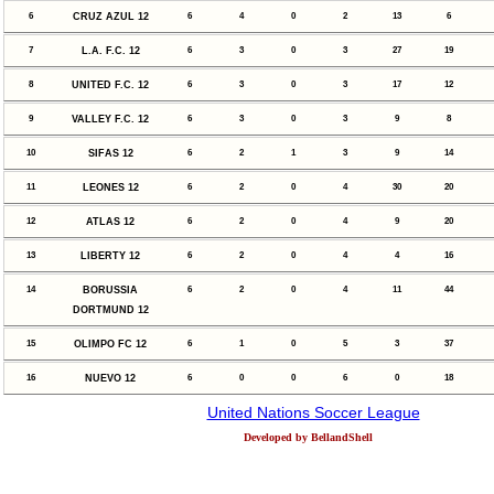
6
CRUZ AZUL 12
6
4
0
2
13
6
7
L.A. F.C. 12
6
3
0
3
27
19
8
UNITED F.C. 12
6
3
0
3
17
12
9
VALLEY F.C. 12
6
3
0
3
9
8
10
SIFAS 12
6
2
1
3
9
14
11
LEONES 12
6
2
0
4
30
20
12
ATLAS 12
6
2
0
4
9
20
13
LIBERTY 12
6
2
0
4
4
16
14
BORUSSIA
6
2
0
4
11
44
DORTMUND 12
15
OLIMPO FC 12
6
1
0
5
3
37
16
NUEVO 12
6
0
0
6
0
18
United Nations Soccer League
Developed by BellandShell