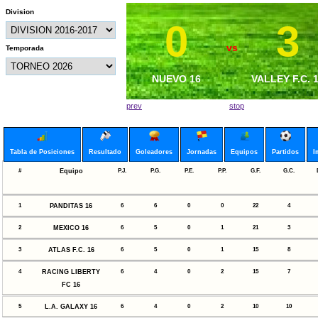
Division
0
3
11
3
vs
vs
Temporada
GUADALAJARA F.C.
NUEVO 16
SYLMAR COYO
VALLEY F.C. 
16
16
prev
stop
Tabla de Posiciones
Resultado
Goleadores
Jornadas
Equipos
Partidos
I
#
Equipo
P.J.
P.G.
P.E.
P.P.
G.F.
G.C.
1
PANDITAS 16
6
6
0
0
22
4
2
MEXICO 16
6
5
0
1
21
3
3
ATLAS F.C. 16
6
5
0
1
15
8
4
RACING LIBERTY
6
4
0
2
15
7
FC 16
5
L.A. GALAXY 16
6
4
0
2
10
10