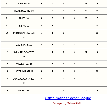
6
CHIVAS 16
6
3
2
1
22
6
7
REAL MADRID 16
6
3
1
2
29
16
8
NHFC 16
6
3
0
3
13
7
9
SIFAS 16
6
1
2
3
5
10
10
PORTUGAL-GALAC
6
1
1
4
5
13
16
11
L.A. STARS 16
6
1
1
4
8
25
12
SYLMAR COYOTES
1
1
0
0
11
3
16
13
VALLEY F.C. 16
6
1
0
5
5
17
14
INTER MILAN 16
6
1
0
5
9
36
15
GUADALAJARA F.C.
6
0
1
5
5
27
16
16
NUEVO 16
1
0
0
1
0
3
United Nations Soccer League
Developed by BellandShell